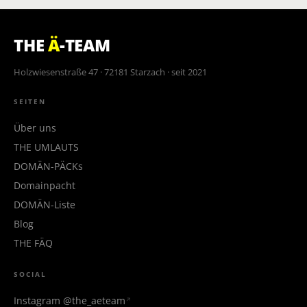
THE
Ä
-TEAM
Holzwiesenstraße 47 · 72181 Starzach · seit 2021
SEITEN
Über uns
THE UMLAUTS
DOMÄN-PÄCKs
Domainpacht
DOMÄN-Liste
Blog
THE FÄQ
SOCIAL
Instagram @the_aeteam