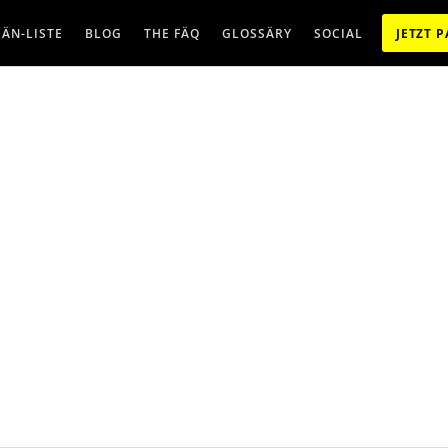
ÄN-LISTE
BLOG
THE FÄQ
GLOSSÄRY
SOCIAL
JETZT 