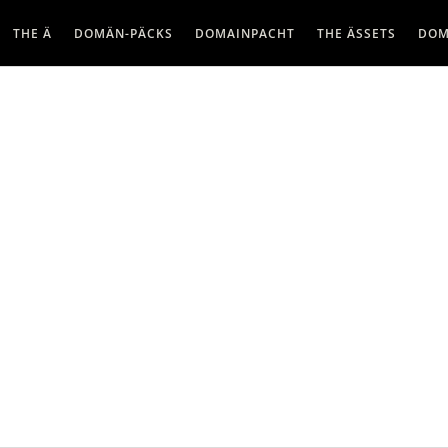
THE Ä
DOMÄN-PÄCKS
DOMAINPACHT
THE ÄSSETS
DOM