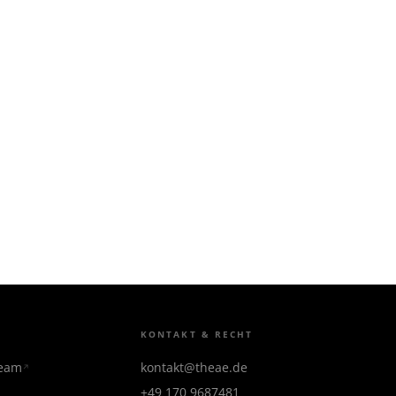
KONTAKT & RECHT
team
kontakt@theae.de
+49 170 9687481