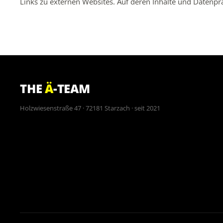
Links zu externen Websites. Auf deren Inhalte und Datenpra
THE
Ä
-TEAM
Holzwiesenstraße 47 · 72181 Starzach · seit 2021