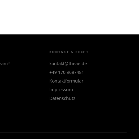
KONTAKT & RECHT
team
kontakt@theae.de
+49 170 9687481
Kontaktformular
Impressum
Datenschutz