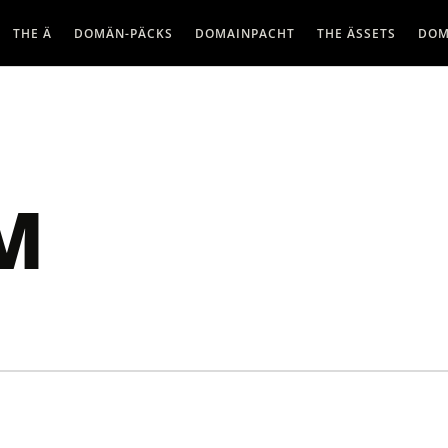
THE Ä
DOMÄN-PÄCKS
DOMAINPACHT
THE ÄSSETS
DOM
M