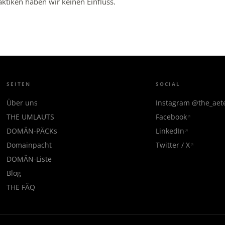
ktiken haben wir keinen Einfluss.
SEITEN
SOCIAL
Über uns
Instagram @the_ae
THE UMLAUTS
Facebook
DOMÄN-PÄCKs
LinkedIn
Domainpacht
Twitter / X
DOMÄN-Liste
Blog
THE FÄQ