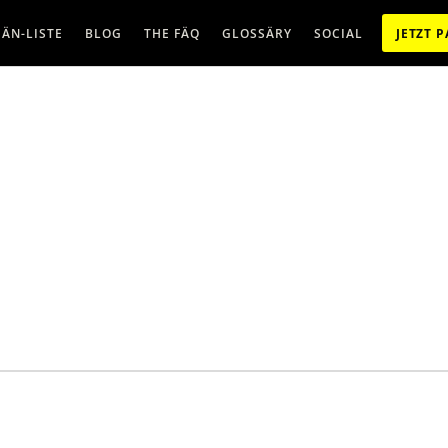
ÄN-LISTE
BLOG
THE FÄQ
GLOSSÄRY
SOCIAL
JETZT 