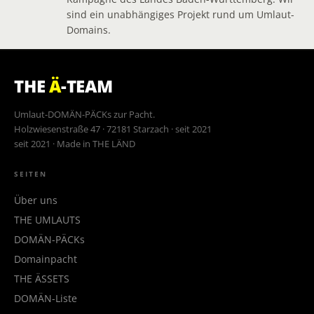
sind ein unabhängiges Projekt rund um Umlaut-
Domains.
THE
Ä
-TEAM
Umlaut-DOMÄN-PÄCKs zur Pacht.
Holzwiesenstraße 47 · 72181 Starzach · seit 2021
seit 2021 · Made in THE LÄND
SEITEN
Über uns
THE UMLAUTS
DOMÄN-PÄCKs
Domainpacht
THE ÄSSETS
DOMÄN-Liste