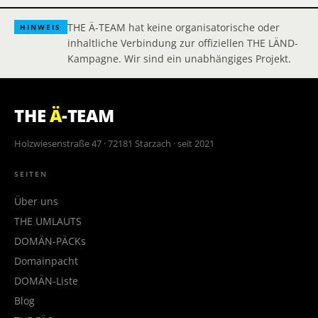
THE Ä-TEAM hat keine organisatorische oder
HINWEIS
inhaltliche Verbindung zur offiziellen THE LÄND-
Kampagne. Wir sind ein unabhängiges Projekt.
THE
Ä
-TEAM
Holzwiesenstraße 47 · 72181 Starzach · seit 2021
SEITEN
Über uns
THE UMLAUTS
DOMÄN-PÄCKs
Domainpacht
DOMÄN-Liste
Blog