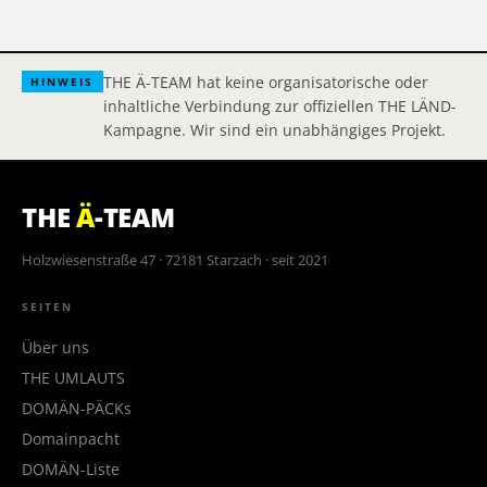
THE Ä-TEAM hat keine organisatorische oder
HINWEIS
inhaltliche Verbindung zur offiziellen THE LÄND-
Kampagne. Wir sind ein unabhängiges Projekt.
THE
Ä
-TEAM
Holzwiesenstraße 47 · 72181 Starzach · seit 2021
SEITEN
Über uns
THE UMLAUTS
DOMÄN-PÄCKs
Domainpacht
DOMÄN-Liste