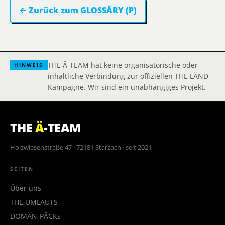
← Zurück zum GLOSSÄRY (P)
THE Ä-TEAM hat keine organisatorische oder
HINWEIS
inhaltliche Verbindung zur offiziellen THE LÄND-
Kampagne. Wir sind ein unabhängiges Projekt.
THE
Ä
-TEAM
Holzwiesenstraße 47 · 72181 Starzach · seit 2021
SEITEN
Über uns
THE UMLAUTS
DOMÄN-PÄCKs