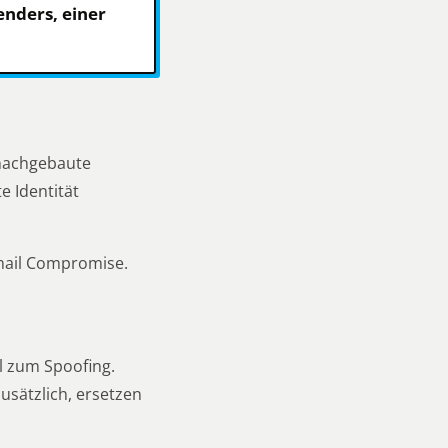
enders, einer
, nachgebaute
e Identität
Email Compromise.
l zum Spoofing.
sätzlich, ersetzen