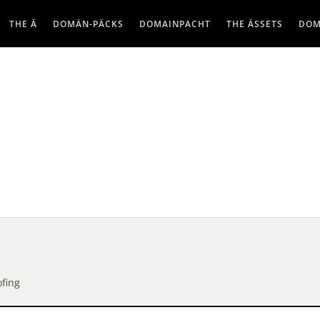
THE Ä
DOMÄN-PÄCKS
DOMAINPACHT
THE ÄSSETS
DOM
fing