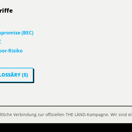
iffe
mpromise (BEC)
C
oor-Risiko
LOSSÄRY (S)
ltliche Verbindung zur offiziellen THE LÄND-Kampagne. Wir sind e