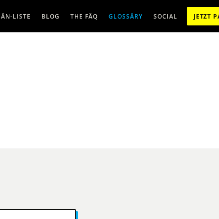
ÄN-LISTE
BLOG
THE FÄQ
GLOSSÄRY
SOCIAL
JETZT 