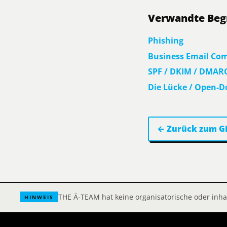
Verwandte Begr
Phishing
Business Email Co
SPF / DKIM / DMAR
Die Lücke / Open-D
← Zurück zum G
THE Ä-TEAM hat keine organisatorische oder inha
HINWEIS