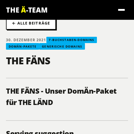
THE
Ä
-TEAM
← ALLE BEITRÄGE
30. DEZEMBER 2021
7-BUCHSTABEN-DOMAINS
DOMÄN-PAKETE
GENERISCHE DOMAINS
THE FÄNS
THE FÄNS - Unser DomÄn-Paket
für THE LÄND
Serving suggestion