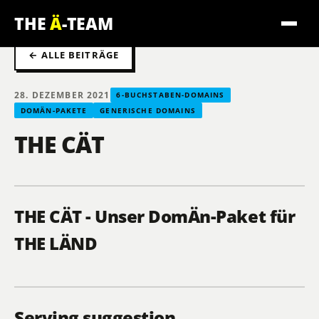
THE
Ä
-TEAM
← ALLE BEITRÄGE
28. DEZEMBER 2021
6-BUCHSTABEN-DOMAINS
DOMÄN-PAKETE
GENERISCHE DOMAINS
THE CÄT
THE CÄT - Unser DomÄn-Paket für
THE LÄND
Serving suggestion