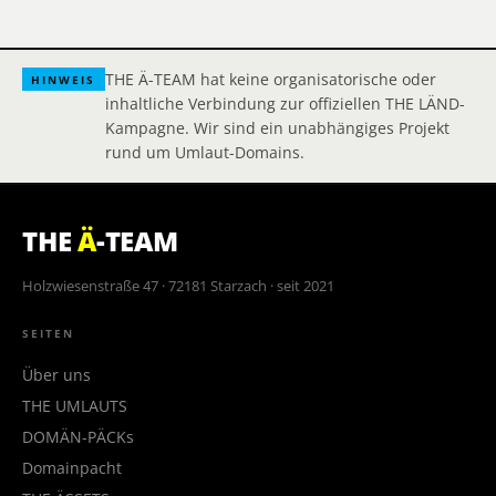
THE Ä-TEAM hat keine organisatorische oder
HINWEIS
inhaltliche Verbindung zur offiziellen THE LÄND-
Kampagne. Wir sind ein unabhängiges Projekt
rund um Umlaut-Domains.
THE
Ä
-TEAM
Holzwiesenstraße 47 · 72181 Starzach · seit 2021
SEITEN
Über uns
THE UMLAUTS
DOMÄN-PÄCKs
Domainpacht