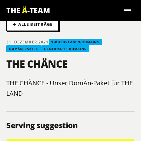
THE
Ä
-TEAM
← ALLE BEITRÄGE
31. DEZEMBER 2021
9-BUCHSTABEN-DOMAINS
DOMÄN-PAKETE
GENERISCHE DOMAINS
THE CHÄNCE
THE CHÄNCE - Unser DomÄn-Paket für THE
LÄND
Serving suggestion