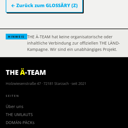
← Zurück zum GLOSSÄRY (Z)
THE Ä-TEAM hat keine organisatorische oder
HINWEIS
inhaltliche Verbindung zur offiziellen THE LÄND-
Kampagne. Wir sind ein unabhängiges Projekt.
THE
Ä
-TEAM
Holzwiesenstraße 47 · 72181 Starzach · seit 2021
SEITEN
Über uns
THE UMLAUTS
DOMÄN-PÄCKs