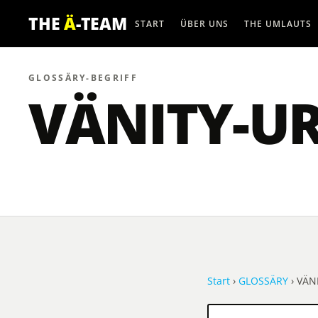
THE
Ä
-TEAM
START
ÜBER UNS
THE UMLAUTS
GLOSSÄRY-BEGRIFF
VÄNITY-U
Start
›
GLOSSÄRY
› VÄN