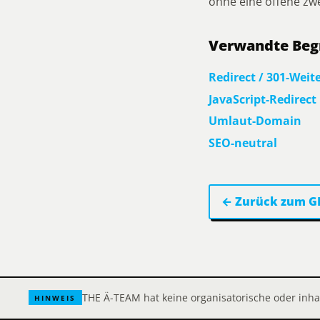
ohne eine offene zwe
Verwandte Begr
Redirect / 301-Weit
JavaScript-Redirect
Umlaut-Domain
SEO-neutral
← Zurück zum G
THE Ä-TEAM hat keine organisatorische oder inha
HINWEIS