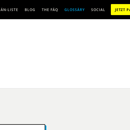
ÄN-LISTE
BLOG
THE FÄQ
GLOSSÄRY
SOCIAL
JETZT 