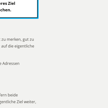
res Ziel
achen.
t zu merken, gut zu
auf die eigentliche
e Adressen
fern beide
entliche Ziel weiter,