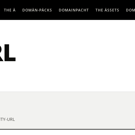
THE Ä
DOMÄN-PÄCKS
DOMAINPACHT
THE ÄSSETS
DOM
RL
ITY-URL