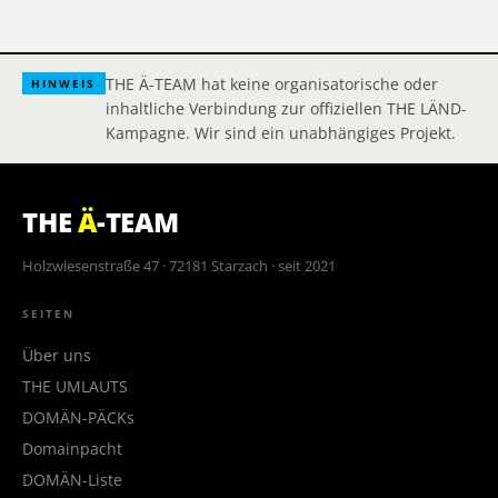
THE Ä-TEAM hat keine organisatorische oder
HINWEIS
inhaltliche Verbindung zur offiziellen THE LÄND-
Kampagne. Wir sind ein unabhängiges Projekt.
THE
Ä
-TEAM
Holzwiesenstraße 47 · 72181 Starzach · seit 2021
SEITEN
Über uns
THE UMLAUTS
DOMÄN-PÄCKs
Domainpacht
DOMÄN-Liste