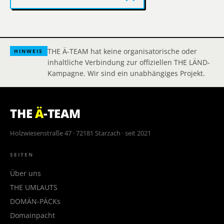
THE Ä-TEAM hat keine organisatorische oder
HINWEIS
inhaltliche Verbindung zur offiziellen THE LÄND-
Kampagne. Wir sind ein unabhängiges Projekt.
THE
Ä
-TEAM
Holzwiesenstraße 47 · 72181 Starzach · seit 2021
SEITEN
Über uns
THE UMLAUTS
DOMÄN-PÄCKs
Domainpacht