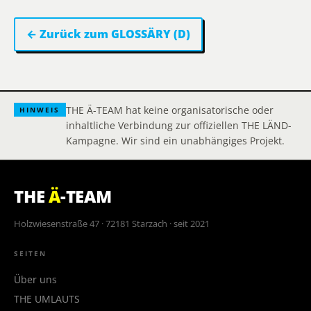
← Zurück zum GLOSSÄRY (D)
THE Ä-TEAM hat keine organisatorische oder
HINWEIS
inhaltliche Verbindung zur offiziellen THE LÄND-
Kampagne. Wir sind ein unabhängiges Projekt.
THE
Ä
-TEAM
Holzwiesenstraße 47 · 72181 Starzach · seit 2021
SEITEN
Über uns
THE UMLAUTS