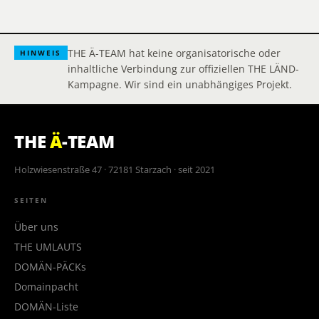
THE Ä-TEAM hat keine organisatorische oder
HINWEIS
inhaltliche Verbindung zur offiziellen THE LÄND-
Kampagne. Wir sind ein unabhängiges Projekt.
THE
Ä
-TEAM
Holzwiesenstraße 47 · 72181 Starzach · seit 2021
SEITEN
Über uns
THE UMLAUTS
DOMÄN-PÄCKs
Domainpacht
DOMÄN-Liste