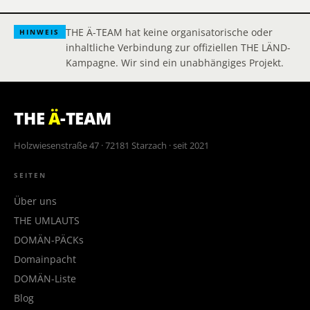
THE Ä-TEAM hat keine organisatorische oder
HINWEIS
inhaltliche Verbindung zur offiziellen THE LÄND-
Kampagne. Wir sind ein unabhängiges Projekt.
THE
Ä
-TEAM
Holzwiesenstraße 47 · 72181 Starzach · seit 2021
SEITEN
Über uns
THE UMLAUTS
DOMÄN-PÄCKs
Domainpacht
DOMÄN-Liste
Blog