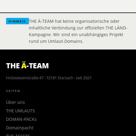
THE Ä-TEAM hat keine organisatorische oder
HINWEIS
inhaltliche Verbindung zur offiziellen THE LÄND-
Kampagne. Wir sind ein unabhängiges Projekt
rund um Umlaut-Domains.
THE
Ä
-TEAM
Holzwiesenstraße 47 · 72181 Starzach · seit 2021
SEITEN
Über uns
THE UMLAUTS
DOMÄN-PÄCKs
Domainpacht