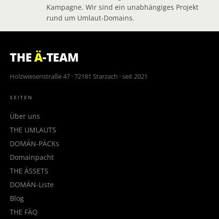
Kampagne. Wir sind ein unabhängiges Projekt
rund um Umlaut-Domains.
THE
Ä
-TEAM
Holzwiesenstraße 47 · 72181 Starzach · seit 2021
SEITEN
Über uns
THE UMLAUTS
DOMÄN-PÄCKs
Domainpacht
THE ÄSSETS
DOMÄN-Liste
Blog
THE FÄQ