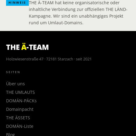
THE Ä-TEAM hat keine organisatorische oder
HINWEIS
inhaltliche Verbindung zur offiziellen THE LÄND-
Kampagne. Wir sind ein unabhängiges Projekt
rund um Umlaut-Domains.
THE
Ä
-TEAM
Holzwiesenstraße 47 · 72181 Starzach · seit 2021
SEITEN
Über uns
THE UMLAUTS
DOMÄN-PÄCKs
Domainpacht
THE ÄSSETS
DOMÄN-Liste
Blog