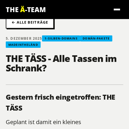
THE
Ä
-TEAM
← ALLE BEITRÄGE
5. DEZEMBER 2025
1-SILBEN-DOMAINS
DOMÄN-PAKETE
MADEINTHELÄND
THE TÄSS - Alle Tassen im
Schrank?
Gestern frisch eingetroffen: THE
TÄSS
Geplant ist damit ein kleines