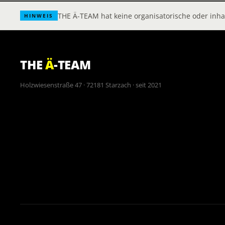
THE Ä-TEAM hat keine organisatorische oder inh
HINWEIS
THE
Ä
-TEAM
Holzwiesenstraße 47 · 72181 Starzach · seit 2021