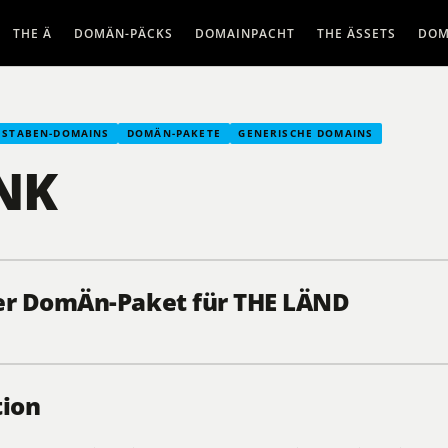
THE Ä
DOMÄN-PÄCKS
DOMAINPACHT
THE ÄSSETS
DOM
HSTABEN-DOMAINS
DOMÄN-PAKETE
GENERISCHE DOMAINS
NK
er DomÄn-Paket für THE LÄND
tion