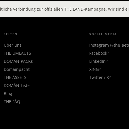
altliche Verbindung zur offiziellen THE LÄND-Kampagne. Wir sind
SEITEN
SOCIAL MEDIA
Über uns
Instagram @the_ae
THE UMLAUTS
Facebook
DOMÄN-PÄCKs
LinkedIn
Domainpacht
XING
THE ÄSSETS
Twitter / X
DOMÄN-Liste
Blog
THE FÄQ