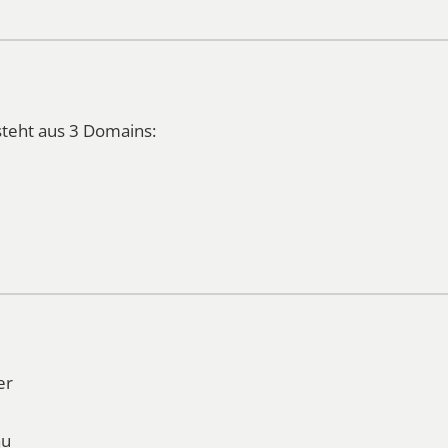
teht aus 3 Domains:
er
au