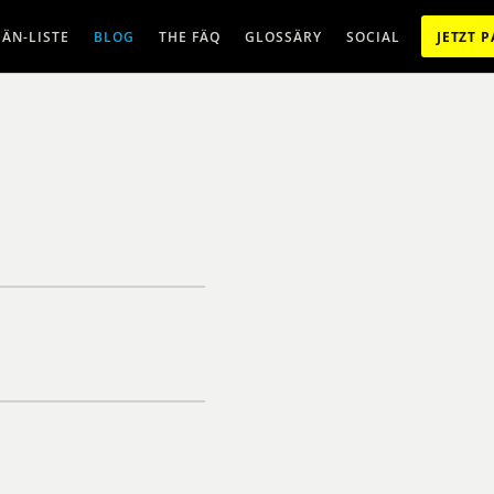
ÄN-LISTE
BLOG
THE FÄQ
GLOSSÄRY
SOCIAL
JETZT 