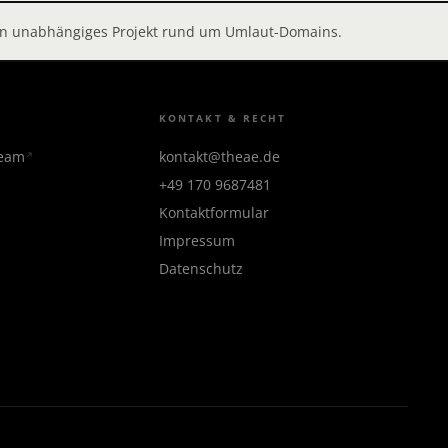
 ein unabhängiges Projekt rund um Umlaut-Domains.
KONTAKT & RECHT
team
kontakt@theae.de
+49 170 9687481
Kontaktformular
Impressum
Datenschutz