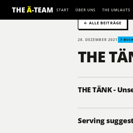
THE
Ä
-TEAM
START
ÜBER UNS
THE UMLAUTS
← ALLE BEITRÄGE
28. DEZEMBER 2021
7-BUC
THE TÄ
THE TÄNK - Uns
Serving sugges