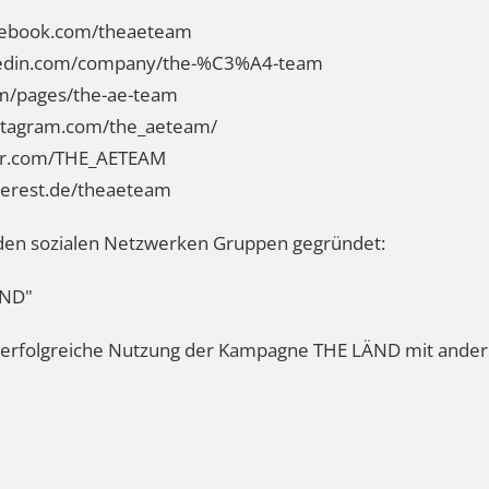
acebook.com/theaeteam
nkedin.com/company/the-%C3%A4-team
om/pages/the-ae-team
nstagram.com/the_aeteam/
ter.com/THE_AETEAM
nterest.de/theaeteam
n den sozialen Netzwerken Gruppen gegründet:
ÄND"
ie erfolgreiche Nutzung der Kampagne THE LÄND mit and