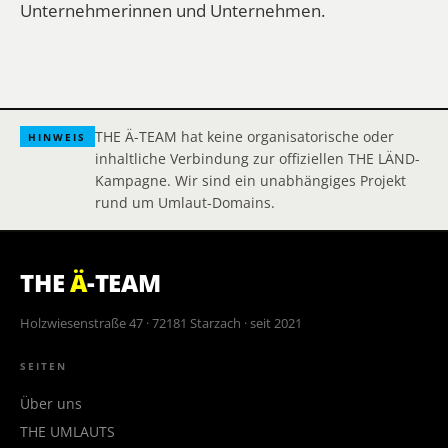
Unternehmerinnen und Unternehmen.
THE Ä-TEAM hat keine organisatorische oder
HINWEIS
inhaltliche Verbindung zur offiziellen THE LÄND-
Kampagne. Wir sind ein unabhängiges Projekt
rund um Umlaut-Domains.
THE
Ä
-TEAM
Holzwiesenstraße 47 · 72181 Starzach · seit 2021
SEITEN
Über uns
THE UMLAUTS