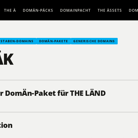
THE Ä
DOMÄN-PÄCKS
DOMAINPACHT
THE ÄSSETS
DOM
HSTABEN-DOMAINS
DOMÄN-PAKETE
GENERISCHE DOMAINS
ÄK
er DomÄn-Paket für THE LÄND
tion