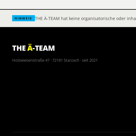
THE Ä-TEAM hat keine organisatorische oder inh
HINWEIS
THE
Ä
-TEAM
Holzwiesenstraße 47 · 72181 Starzach · seit 2021