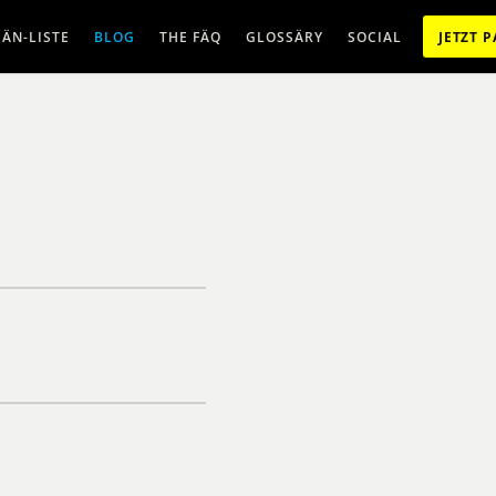
ÄN-LISTE
BLOG
THE FÄQ
GLOSSÄRY
SOCIAL
JETZT 