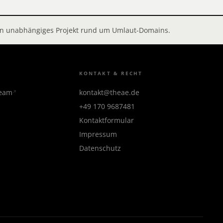
 ein unabhängiges Projekt rund um Umlaut-Domains.
KONTAKT & RECHT
team
kontakt@theae.de
+49 170 9687481
Kontaktformular
Impressum
Datenschutz