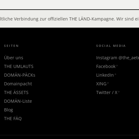
altliche Verbindung zur offiziellen THE LÄND-Kampagne. Wir sind
SEITEN
SOCIAL MEDIA
Über uns
Instagram @the_ae
THE UMLAUTS
Facebook
DOMÄN-PÄCKs
LinkedIn
Domainpacht
XING
THE ÄSSETS
Twitter / X
DOMÄN-Liste
Blog
THE FÄQ