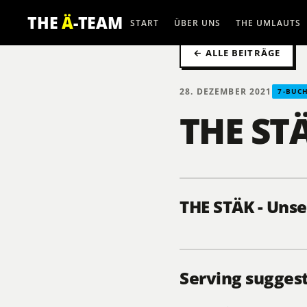
THE
Ä
-TEAM
START
ÜBER UNS
THE UMLAUTS
← ALLE BEITRÄGE
28. DEZEMBER 2021
7-BUC
THE ST
THE STÄK - Uns
Serving sugges