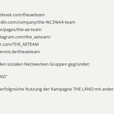
acebook.com/theaeteam
nkedin.com/company/the-%C3%A4-team
om/pages/the-ae-team
nstagram.com/the_aeteam/
ter.com/THE_AETEAM
nterest.de/theaeteam
n den sozialen Netzwerken Gruppen gegründet:
ÄND"
ie erfolgreiche Nutzung der Kampagne THE LÄND mit and