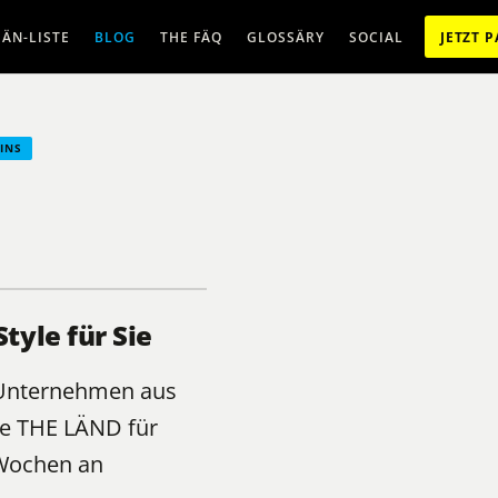
ÄN-LISTE
BLOG
THE FÄQ
GLOSSÄRY
SOCIAL
JETZT 
INS
yle für Sie
e Unternehmen aus
e THE LÄND für
 Wochen an