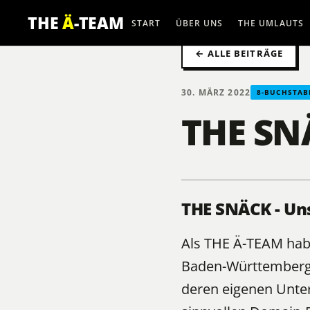
THE
Ä
-TEAM
START
ÜBER UNS
THE UMLAUTS
← ALLE BEITRÄGE
30. MÄRZ 2022
8-BUCHSTAB
THE SN
THE SNÄCK - Un
Als
THE Ä-TEAM
habe
Baden-Württemberg 
deren eigenen Unte