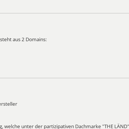
teht aus 2 Domains:
rsteller
 welche unter der partizipativen Dachmarke "THE LÄND" a