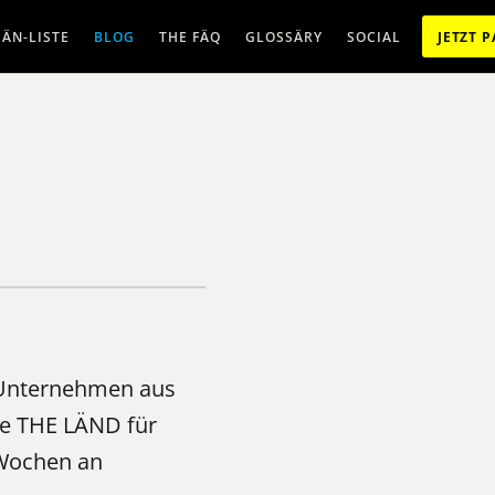
ÄN-LISTE
BLOG
THE FÄQ
GLOSSÄRY
SOCIAL
JETZT 
e Unternehmen aus
e THE LÄND für
 Wochen an