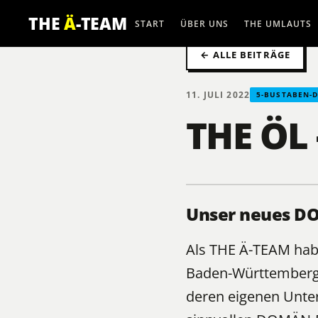
THE
Ä
-TEAM
START
ÜBER UNS
THE UMLAUTS
← ALLE BEITRÄGE
11. JULI 2022
5-BUSTABEN-
THE ÖL 
Unser neues DO
Als
THE Ä-TEAM
habe
Baden-Württemberg 
deren eigenen Unte