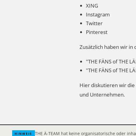
XING
Instagram
Twitter
Pinterest
Zusätzlich haben wir i
"THE FÄNS of THE LÄ
"THE FÄNS of THE LÄ
Hier diskutieren wir d
und Unternehmen.
THE Ä-TEAM hat keine organisatorische oder inh
HINWEIS