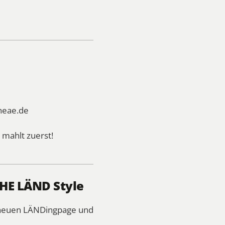
heae.de
mahlt zuerst!
THE LÄND Style
r neuen LÄNDingpage und