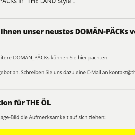
PÄCKs
in "THE LÄND Style".
, Ihnen unser neustes DOMÄN-PÄCKs vo
weitere DOMÄN_PÄCKs können Sie
hier
pachten.
gebot an. Schreiben Sie uns dazu eine E-Mail an
kontakt@t
ion für THE ÖL
mage-Bild die Aufmerksamkeit auf sich ziehen: