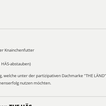
er Knainchenfutter
 HÄS-abstauben)
 welche unter der partizipativen Dachmarke "THE LÄND" a
enserfolg nutzen möchten.