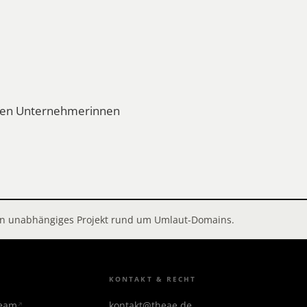
eren Unternehmerinnen
 ein unabhängiges Projekt rund um Umlaut-Domains.
KONTAKT & RECHT
team
kontakt@theae.de