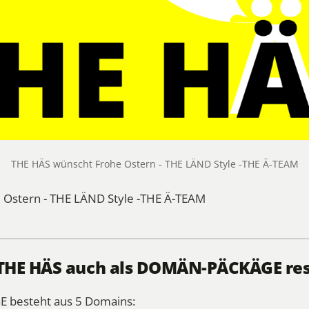
THE HÄS wünscht Frohe Ostern - THE LÄND Style -THE Ä-TEAM
 Ostern - THE LÄND Style -THE Ä-TEAM
 THE HÄS auch als DOMÄN-PÄCKÄGE res
besteht aus 5 Domains: