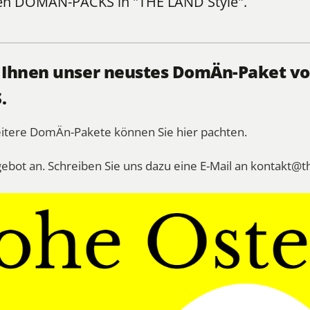
len
DOMÄN-PÄCKS
in "THE LÄND Style".
, Ihnen unser neustes DomÄn-Paket vo
.
eitere DomÄn-Pakete können Sie
hier
pachten.
gebot an. Schreiben Sie uns dazu eine E-Mail an
kontakt@t