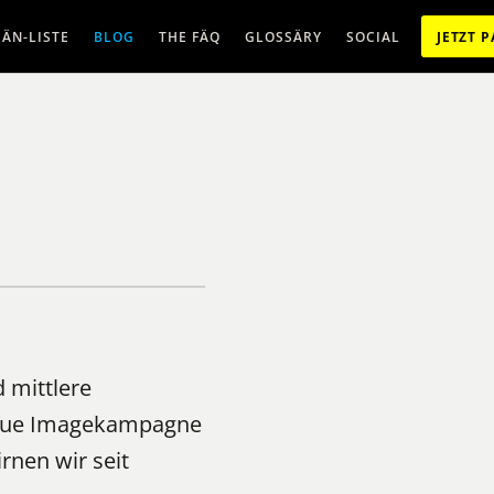
ÄN-LISTE
BLOG
THE FÄQ
GLOSSÄRY
SOCIAL
JETZT 
 mittlere
neue Imagekampagne
nen wir seit