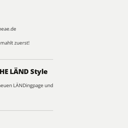
heae.de
mahlt zuerst!
THE LÄND Style
r neuen LÄNDingpage und