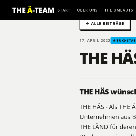
THE
Ä
-TEAM
START
ÜBER UNS
THE UMLAUTS
← ALLE BEITRÄGE
17. APRIL 2022
6-BUCHSTA
THE HÄS
THE HÄS wünsch
THE HÄS - Als
THE 
Unternehmen aus B
THE LÄND für deren 