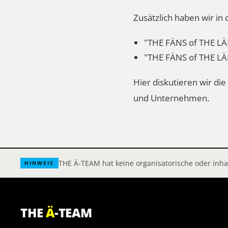
Zusätzlich haben wir i
"THE FÄNS of THE LÄ
"THE FÄNS of THE LÄ
Hier diskutieren wir d
und Unternehmen.
THE Ä-TEAM hat keine organisatorische oder inh
HINWEIS
THE
Ä
-TEAM