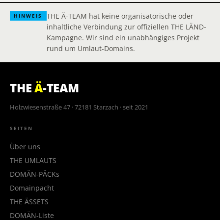
THE Ä-TEAM hat keine organisatorische oder
HINWEIS
inhaltliche Verbindung zur offiziellen THE LÄND-
Kampagne. Wir sind ein unabhängiges Projekt
rund um Umlaut-Domains.
THE
Ä
-TEAM
Holzwiesenstraße 47 · 72181 Starzach · seit 2021
SEITEN
Über uns
THE UMLAUTS
DOMÄN-PÄCKs
Domainpacht
THE ÄSSETS
DOMÄN-Liste