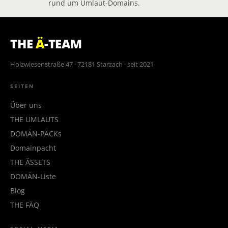
rund um Umlaut-Domains.
THE
Ä
-TEAM
Holzwiesenstraße 47 · 72181 Starzach · seit 2021
SEITEN
Über uns
THE UMLAUTS
DOMÄN-PÄCKs
Domainpacht
THE ÄSSETS
DOMÄN-Liste
Blog
THE FÄQ