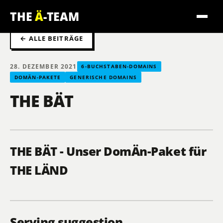
THE
Ä
-TEAM
← ALLE BEITRÄGE
28. DEZEMBER 2021
6-BUCHSTABEN-DOMAINS
DOMÄN-PAKETE
GENERISCHE DOMAINS
THE BÄT
THE BÄT - Unser DomÄn-Paket für
THE LÄND
Serving suggestion