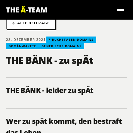
THE
Ä
-TEAM
← ALLE BEITRÄGE
28. DEZEMBER 2021
7-BUCHSTABEN-DOMAINS
DOMÄN-PAKETE
GENERISCHE DOMAINS
THE BÄNK - zu spÄt
THE BÄNK - leider zu spÄt
Wer zu spät kommt, den bestraft
das Leben.