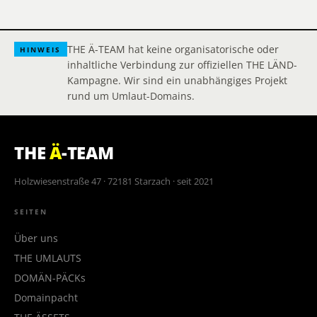
THE Ä-TEAM hat keine organisatorische oder
HINWEIS
inhaltliche Verbindung zur offiziellen THE LÄND-
Kampagne. Wir sind ein unabhängiges Projekt
rund um Umlaut-Domains.
THE
Ä
-TEAM
Holzwiesenstraße 47 · 72181 Starzach · seit 2021
SEITEN
Über uns
THE UMLAUTS
DOMÄN-PÄCKs
Domainpacht