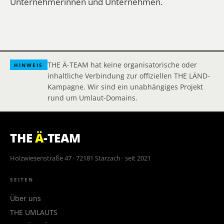
Unternehmerinnen und Unternehmen.
THE Ä-TEAM hat keine organisatorische oder
HINWEIS
inhaltliche Verbindung zur offiziellen THE LÄND-
Kampagne. Wir sind ein unabhängiges Projekt
rund um Umlaut-Domains.
THE
Ä
-TEAM
Holzwiesenstraße 47 · 72181 Starzach · seit 2021
SEITEN
Über uns
THE UMLAUTS