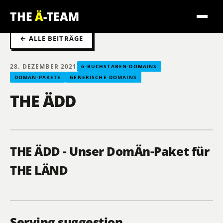
THE
Ä
-TEAM
← ALLE BEITRÄGE
28. DEZEMBER 2021
6-BUCHSTABEN-DOMAINS
DOMÄN-PAKETE
GENERISCHE DOMAINS
THE ÄDD
THE ÄDD - Unser DomÄn-Paket für
THE LÄND
Serving suggestion