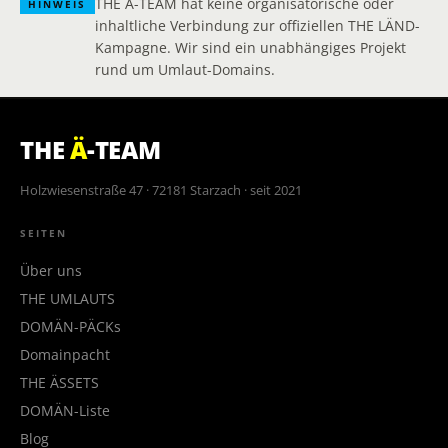
THE Ä-TEAM hat keine organisatorische oder
HINWEIS
inhaltliche Verbindung zur offiziellen THE LÄND-
Kampagne. Wir sind ein unabhängiges Projekt
rund um Umlaut-Domains.
THE
Ä
-TEAM
Holzwiesenstraße 47 · 72181 Starzach · seit 2021
SEITEN
Über uns
THE UMLAUTS
DOMÄN-PÄCKs
Domainpacht
THE ÄSSETS
DOMÄN-Liste
Blog