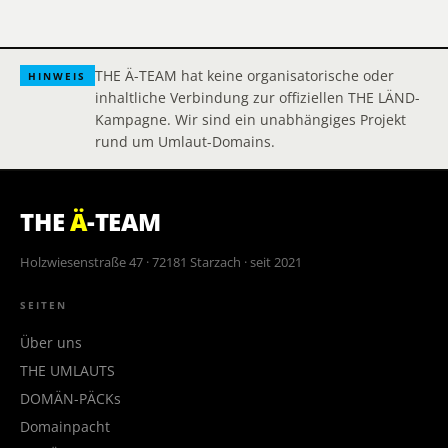
THE Ä-TEAM hat keine organisatorische oder
HINWEIS
inhaltliche Verbindung zur offiziellen THE LÄND-
Kampagne. Wir sind ein unabhängiges Projekt
rund um Umlaut-Domains.
THE
Ä
-TEAM
Holzwiesenstraße 47 · 72181 Starzach · seit 2021
SEITEN
Über uns
THE UMLAUTS
DOMÄN-PÄCKs
Domainpacht