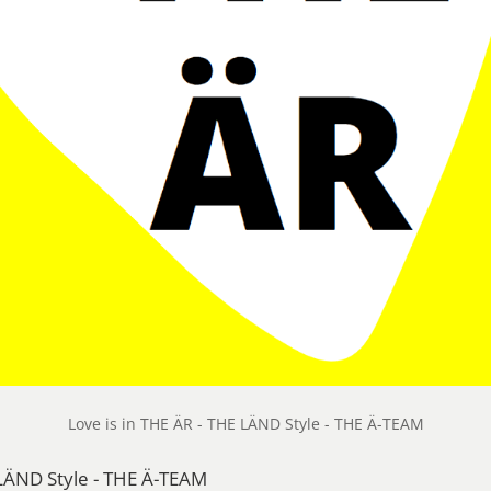
Love is in THE ÄR - THE LÄND Style - THE Ä-TEAM
 LÄND Style - THE Ä-TEAM