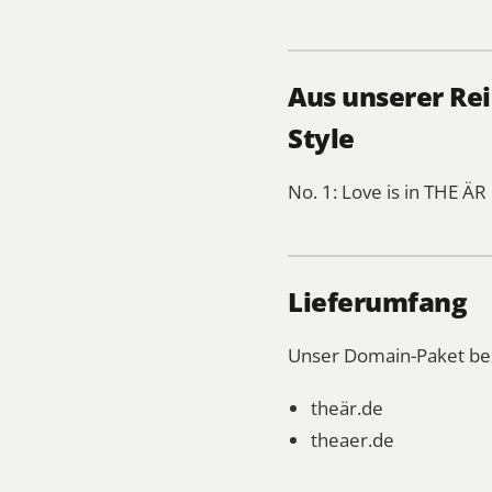
Aus unserer Re
Style
No. 1: Love is in THE ÄR
Lieferumfang
Unser Domain-Paket be
theär.de
theaer.de