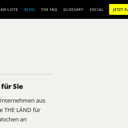
ÄN-LISTE
BLOG
THE FÄQ
GLOSSÄRY
SOCIAL
JETZT 
für Sie
e Unternehmen aus
e THE LÄND für
 Wochen an