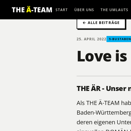
THE
Ä
-TEAM
START
ÜBER UNS
THE UMLAUTS
← ALLE BEITRÄGE
25. APRIL 2022
5-BUSTABE
Love is
THE ÄR - Unser
Als
THE Ä-TEAM
habe
Baden-Württemberg 
deren eigenen Unte