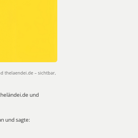
 thelaendei.de – sichtbar,
heländei.de und
an und sagte: