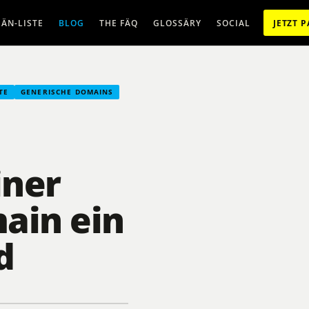
ÄN-LISTE
BLOG
THE FÄQ
GLOSSÄRY
SOCIAL
JETZT 
TE
GENERISCHE DOMAINS
iner
ain ein
d