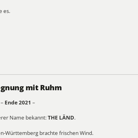
 es.
gegnung mit Ruhm
 –
Ende 2021
–
derer Name bekannt:
THE LÄND
.
n-Württemberg brachte frischen Wind.