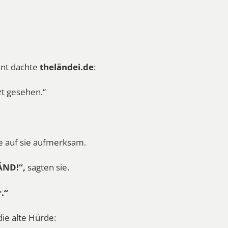
nt dachte
theländei.de
:
tzt gesehen.“
 auf sie aufmerksam.
ÄND!“,
sagten sie.
.“
ie alte Hürde: