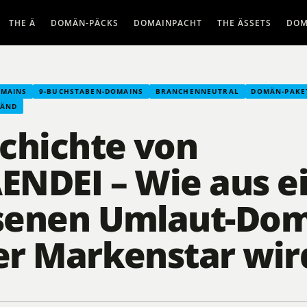
THE Ä
DOMÄN-PÄCKS
DOMAINPACHT
THE ÄSSETS
DOM
OMAINS
9-BUCHSTABEN-DOMAINS
BRANCHENNEUTRAL
DOMÄN-PAKE
LÄND
chichte von
ENDEI – Wie aus e
senen Umlaut-Dom
er Markenstar wir