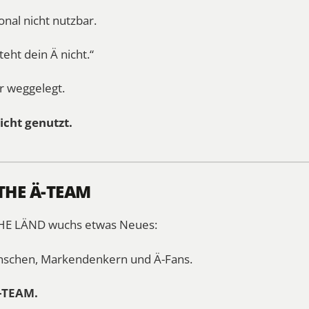
onal nicht nutzbar.
eht dein Ä nicht.“
r weggelegt.
icht genutzt.
 THE Ä-TEAM
THE LÄND wuchs etwas Neues:
nschen, Markendenkern und Ä-Fans.
-TEAM.