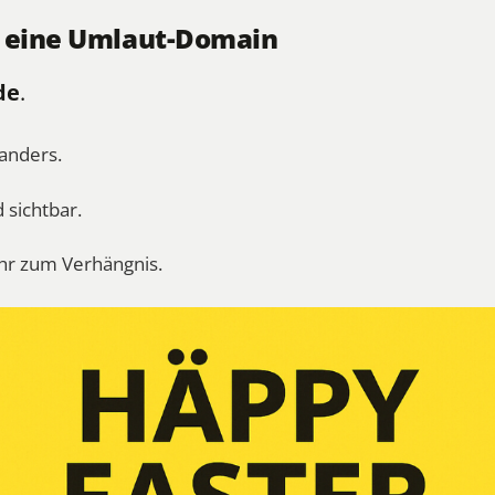
.. eine Umlaut-Domain
de
.
 anders.
d sichtbar.
hr zum Verhängnis.