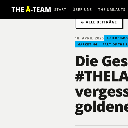
THE
Ä
-TEAM
START
ÜBER UNS
THE UMLAUTS
← ALLE BEITRÄGE
18. APRIL 2025
2-SILBEN-D
MARKETING
PART OF THE 
Die Ges
#THELA
verges
golden