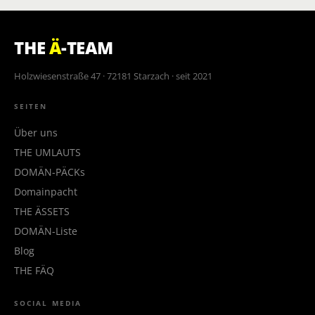
THE
Ä
-TEAM
Holzwiesenstraße 47 · 72181 Starzach · seit 2021
SEITEN
Über uns
THE UMLAUTS
DOMÄN-PÄCKs
Domainpacht
THE ÄSSETS
DOMÄN-Liste
Blog
THE FÄQ
SOCIAL MEDIA